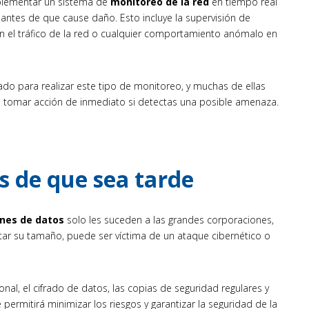
plementar un sistema de
monitoreo de la red
en tiempo real
 antes de que cause daño. Esto incluye la supervisión de
en el tráfico de la red o cualquier comportamiento anómalo en
do para realizar este tipo de monitoreo, y muchas de ellas
s tomar acción de inmediato si detectas una posible amenaza.
s de que sea tarde
ones de datos
solo les suceden a las grandes corporaciones,
tar su tamaño, puede ser víctima de un ataque cibernético o
l, el cifrado de datos, las copias de seguridad regulares y
te permitirá minimizar los riesgos y garantizar la seguridad de la