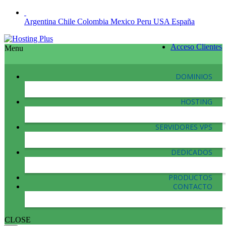
Argentina
Chile
Colombia
Mexico
Peru
USA
España
Acceso Clientes
Menu
DOMINIOS
HOSTING
SERVIDORES VPS
DEDICADOS
PRODUCTOS
CONTACTO
CLOSE