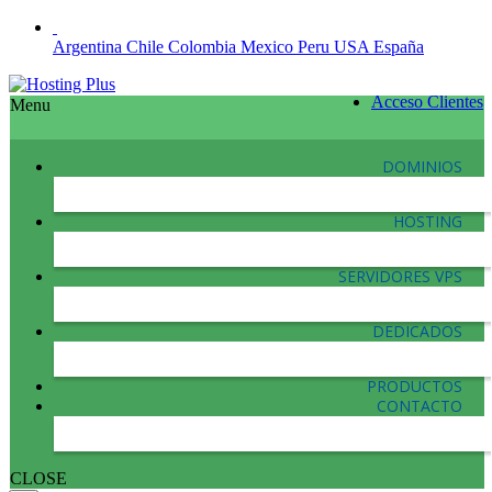
Argentina
Chile
Colombia
Mexico
Peru
USA
España
Acceso Clientes
Menu
DOMINIOS
HOSTING
SERVIDORES VPS
DEDICADOS
PRODUCTOS
CONTACTO
CLOSE