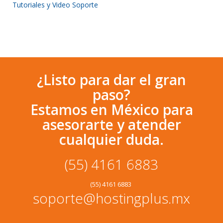
Tutoriales y Video Soporte
¿Listo para dar el gran
paso?
Estamos en México para
asesorarte y atender
cualquier duda.
(55) 4161 6883
(55) 4161 6883
soporte@hostingplus.mx