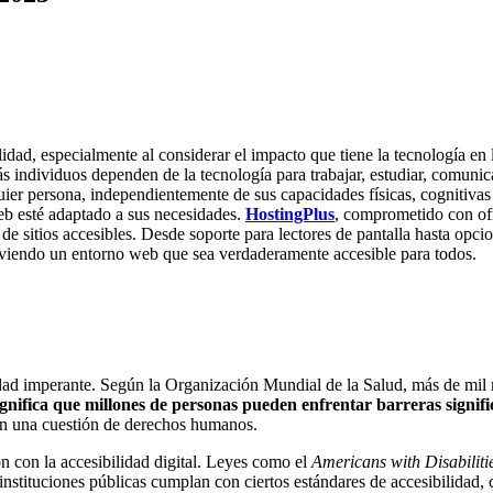
idad, especialmente al considerar el impacto que tiene la tecnología en 
ndividuos dependen de la tecnología para trabajar, estudiar, comunicars
lquier persona, independientemente de sus capacidades físicas, cognitiva
eb esté adaptado a sus necesidades.
HostingPlus
, comprometido con ofr
de sitios accesibles. Desde soporte para lectores de pantalla hasta opc
moviendo un entorno web que sea verdaderamente accesible para todos.
idad imperante. Según la Organización Mundial de la Salud, más de mil
ignifica que millones de personas pueden enfrentar barreras significa
bién una cuestión de derechos humanos.
n con la accesibilidad digital. Leyes como el
Americans with Disabilit
nstituciones públicas cumplan con ciertos estándares de accesibilidad,