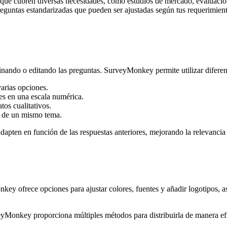
ue cubren diversas necesidades, como estudios de mercado, evaluaciones
preguntas estandarizadas que pueden ser ajustadas según tus requerimien
inando o editando las preguntas. SurveyMonkey permite utilizar diferen
varias opciones.
des en una escala numérica.
tos cualitativos.
os de un mismo tema.
apten en función de las respuestas anteriores, mejorando la relevancia 
ey ofrece opciones para ajustar colores, fuentes y añadir logotipos, as
eyMonkey proporciona múltiples métodos para distribuirla de manera efic