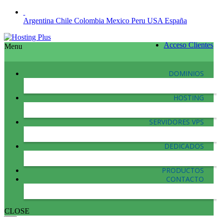
Argentina
Chile
Colombia
Mexico
Peru
USA
España
Acceso Clientes
Menu
DOMINIOS
HOSTING
SERVIDORES VPS
DEDICADOS
PRODUCTOS
CONTACTO
CLOSE