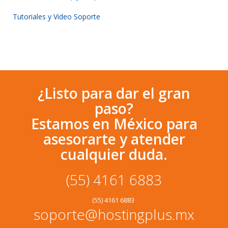
Tutoriales y Video Soporte
¿Listo para dar el gran
paso?
Estamos en México para
asesorarte y atender
cualquier duda.
(55) 4161 6883
(55) 4161 6883
soporte@hostingplus.mx