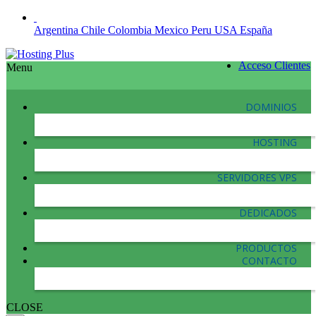
Argentina
Chile
Colombia
Mexico
Peru
USA
España
Acceso Clientes
Menu
DOMINIOS
HOSTING
SERVIDORES VPS
DEDICADOS
PRODUCTOS
CONTACTO
CLOSE