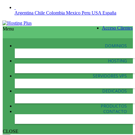
Argentina
Chile
Colombia
Mexico
Peru
USA
España
Acceso Clientes
Menu
DOMINIOS
HOSTING
SERVIDORES VPS
DEDICADOS
PRODUCTOS
CONTACTO
CLOSE