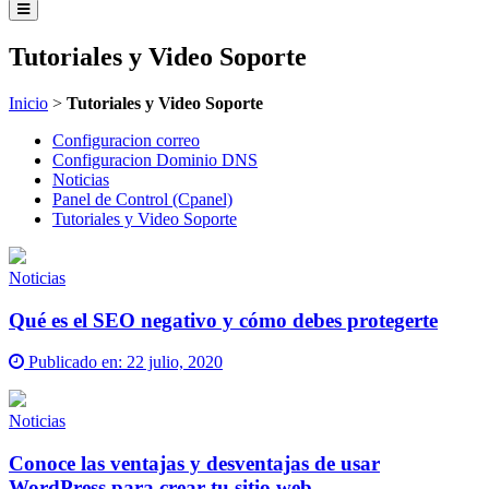
Tutoriales y Video Soporte
Inicio
>
Tutoriales y Video Soporte
Configuracion correo
Configuracion Dominio DNS
Noticias
Panel de Control (Cpanel)
Tutoriales y Video Soporte
Noticias
Qué es el SEO negativo y cómo debes protegerte
Publicado en:
22 julio, 2020
Noticias
Conoce las ventajas y desventajas de usar
WordPress para crear tu sitio web