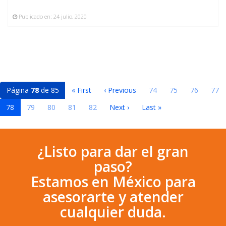
Publicado en:
24 julio, 2020
Página
78
de 85
« First
‹ Previous
74
75
76
77
78
79
80
81
82
Next ›
Last »
¿Listo para dar el gran
paso?
Estamos en México para
asesorarte y atender
cualquier duda.